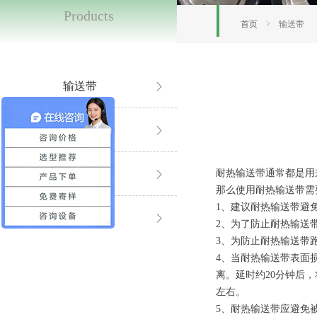
Products
首页
ꁇ
输送带
输送带
ꁕ
同步带
ꁕ
输送线
耐热输送带通常都是用
ꁕ
那么使用耐热输送带需
1、建议耐热输送带避
滚筒系列
ꁕ
2、为了防止耐热输送
3、为防止耐热输送带
4、当耐热输送带表面
离。延时约20分钟后
左右。
5、耐热输送带应避免