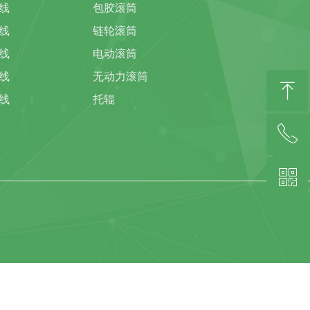
线
包胶滚筒
线
链轮滚筒
线
电动滚筒
线
无动力滚筒
ꁸ
线
托辊
ꂅ
回到顶部
ꀥ
139-2994-4066(林总)微信同号
扫描客服微信二维码咨询(陈小姐)