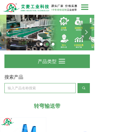
끀
넳
넲
产品类型
끀
搜索产品
끠
转弯输送带