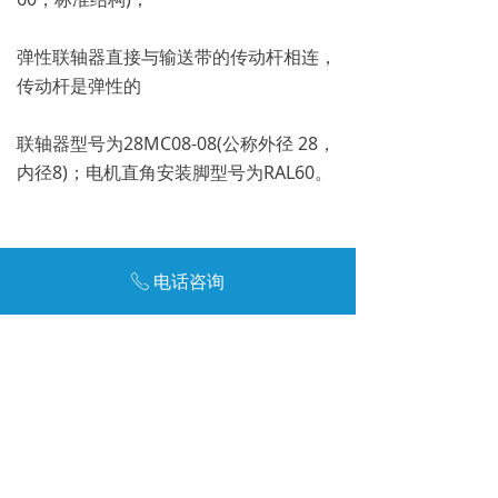
弹性联轴器直接与输送带的传动杆相连，
传动杆是弹性的
联轴器型号为28MC08-08(公称外径 28，
内径8)；电机直角安装脚型号为RAL60。
结论
电话咨询
ꂅ
经过实际应用，选用的电机功率适中，输
送速度适宜，运行稳定，故障率低，完全
满足设计要求。通过工况分析、设计实
例、载荷计算等。可以合理、安全、可靠
地选择电机。以上只是选型安装的过程。
控制电路的连接请参考其他文件。