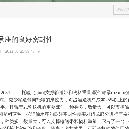
承座的良好密封性
间：
2022-07-25
09:45:49
：
2085
托辊
（
g
ǔ
n)
(
支撑输送带和物料重
量
)
配件轴
承
(bearing
)
靠。减少输送带同托辊的摩擦力，对占输送机总成
本
25
%
以上的
易事。托辊带式输送机的重要部件，种类多，数量大，可以支撑
和塑料两种。托辊轴承座的良好密封性需要对组成部分进行严格
件，种类多，数量大，可以支撑输送带和物料重量。它占了一台
uò
)
延长迷宫间隙和长度，提高了密封效果，可延长托辊的使用的