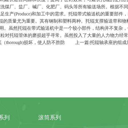
、洗煤厂、盐厂、碱厂、化肥厂、码头等所有输送场所。根据不
满足生
产
(Produce
)
和加工中的需求。托辊带式输送机的重要部件，
辊的质量尤为重要。其有钢制和塑料两种。托辊支撑输送带和物
用。虽然托辊在带式输送机中是一个较小部件，结构并不复杂，
颗粒对托辊管体的磨损超乎寻常。虽然投入了大量的人力物力经
底
（
thorough
)
损坏，使人防不胜防
上一
篇
:
托辊轴承座的组成
系列
滚筒系列