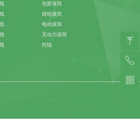
线
包胶滚筒
线
链轮滚筒
线
电动滚筒
线
无动力滚筒
ꁸ
线
托辊
ꂅ
回到顶部
ꀥ
139-2994-4066(林总)微信同号
扫描客服微信二维码咨询(陈小姐)