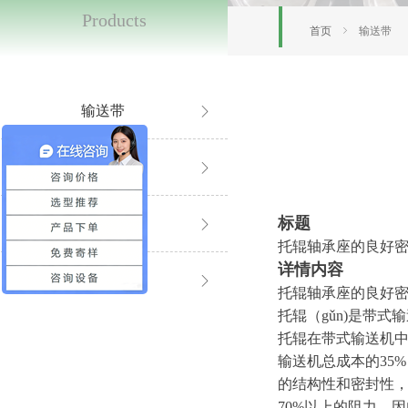
Products
首页
ꁇ
输送带
输送带
ꁕ
同步带
ꁕ
标题
输送线
ꁕ
托辊轴承座的良好
详情内容
滚筒系列
ꁕ
托辊轴承座的良好
托辊
（
g
ǔ
n
)
是带式输
托辊在带式输送机
输送机总成本
的
35
%
的结构性和密封性
70
%
以上的阻力，因