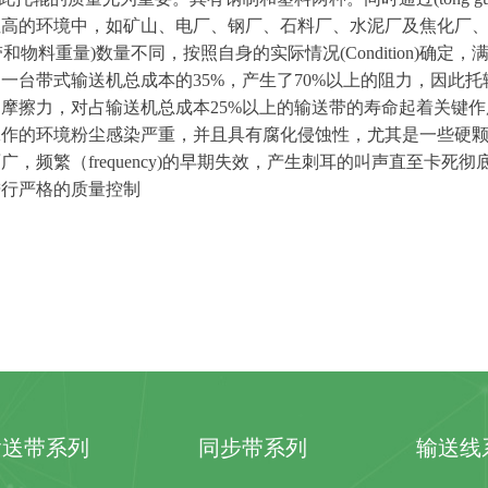
性高的环境中，如矿山、电厂、钢厂、石料厂、水泥厂及焦化厂
带和物料重
量
)
数量不同，按照自身的实际情
况
(Condition
)
确定，
了一台带式输送机总成本
的
35
%
，产生
了
70
%
以上的阻力，因此托
的摩擦力，对占输送机总成
本
25
%
以上的输送带的寿命起着关键作
工作的环境粉尘感染严重，并且具有腐化侵蚀性，尤其是一些硬
面广，频繁
（
frequency
)
的早期失效，产生刺耳的叫声直至卡死彻
进行严格的质量控制
输送带系列
同步带系列
输送线