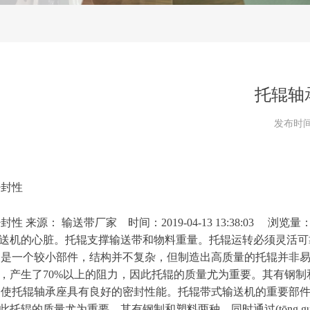
托辊轴
发布时
密封性
密封
性
来源
：
输送带厂
家
时间
：
2019-04-13 13:38:03
浏览量
送机的心脏。托辊支撑输送带和物料重量。托辊运转必须灵活可
中是一个较小部件，结构并不复杂，但制造出高质量的托辊并非
，产生
了
70
%
以上的阻力，因此托辊的质量尤为重要。其有钢制
，使托辊轴承座具有良好的密封性能。托辊带式输送机的重要部
此托辊的质量尤为重要。其有钢制和塑料两种。同时通
过
(
t
ō
ng g