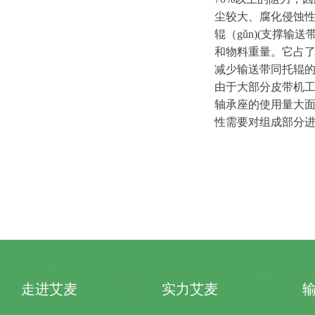
尘较大、腐化侵蚀
辊
（
g
ǔ
n)(
支撑输送
和物料重量。它占
减少输送带同托辊
由于大部分
皮带机
轴承座的使用量大
性需要对组成部分
走进艾麦
实力艾麦