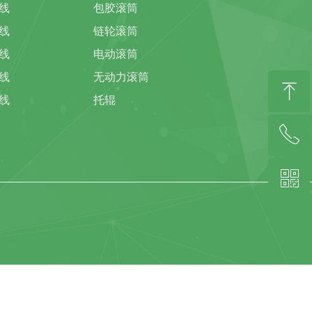
线
包胶滚筒
线
链轮滚筒
线
电动滚筒
线
无动力滚筒
ꁸ
线
托辊
ꂅ
回到顶部
ꀥ
139-2994-4066(林总)微信同号
扫描客服微信二维码咨询(陈小姐)