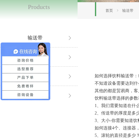
Products
首页
ꁇ
输送带
输送带
ꁕ
同步带
ꁕ
输送线
如何选择饮料输送带：
ꁕ
不知道设备需要达到什
其他的都是贸易商，客
滚筒系列
ꁕ
饮料输送带选择的参数
1、我们需要知道在什
2、传送带的厚度是多
3、大小-你需要知道
如何连接4个、连接器
5、滚轮的直径是多少