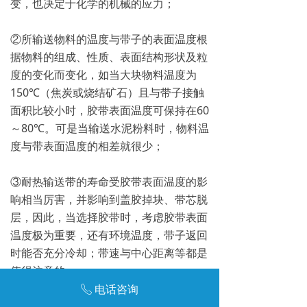
变，也决定于化学的机械的应力；
②所输送物料的温度与带子的表面温度根
据物料的组成、性质、表面结构形状及粒
度的变化而变化，如当大块物料温度为
150℃（焦炭或烧结矿石）且与带子接触
面积比较小时，胶带表面温度可保持在60
～80℃。可是当输送水泥粉料时，物料温
度与带表面温度的相差就很少；
③耐热输送带的寿命受胶带表面温度的影
响相当厉害，并影响到盖胶掉块、带芯脱
层，因此，当选择胶带时，考虑胶带表面
温度极为重要，还有环境温度，带子返回
时能否充分冷却；带速与中心距离等都是
值得注意的；
电话咨询
ꂅ
④较厚的盖胶是保证带子有较长寿命的重