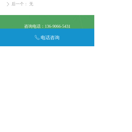
后一个：
无
ꄲ
友链:
达州废品回收
废金属回收公司
达州报废汽车回收
咨询电话：136-9066-5431
咨询电话：139-2994-4066
电话咨询
ꂅ
微信扫码咨询，快速获取报价！
版权所有：广东艾麦工业科技有限公司