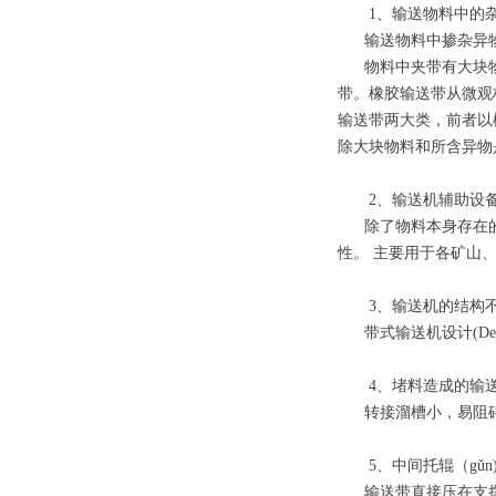
1、输送物料中的杂
输送物料中掺杂异物，
物料中夹带有大块物料
带。橡胶输送带从微观
输送带两大类，前者以
除大块物料和所含异物
2、输送机辅助设备
除了物料本身存在的威胁
性。 主要用于各矿山
3、输送机的结构不
带式输送机设计(De
4、堵料造成的输送
转接溜槽小，易阻碍
5、中间托辊（gǔn
输送带直接压在支撑中