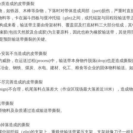
质造成的皮带撕裂
如铁器、木棒等杂物，下落时对带体造成局部（part)损伤，严重时直
等，卡在漏斗挡板与缓冲托辊（gǔn)之间，或托辊架与回程段输送带
构成来看，输送带主要由骨架材料、覆盖层及打底材料三大部分组成，其
橡胶(包括天然胶及合成胶)为主要原料，因此也称为橡胶输送带，其使
是预防输送带撕裂的关键。
安装不当造成的皮带撕裂
，在运送过程(process)中，输送带本身物件脱落(drop)也是
、冶金、钢铁、煤炭、水电、建材、化工、粮食等企业的固体物料输送。如振动
尽完善造成的皮带撕裂
sign)不合理，机尾落料点落差大（作业区现场最大落差近10米），造
带撕裂
物料及杂质通过造成输送带撕裂。
)掉落造成的撕裂
间托辊（gǔn)的支架上，重载使输送带紧压支架，支架就像刀子一样