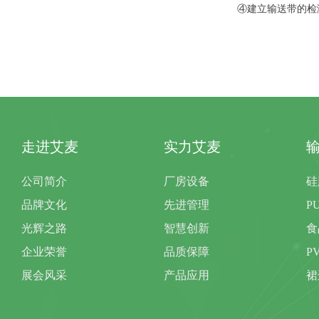
④建立输送带的检测(
走进艾麦
实力艾麦
公司简介
厂房设备
硅
品牌文化
先进管理
P
光辉之路
智慧创新
食
企业荣誉
品质保障
P
展会风采
产品应用
裙