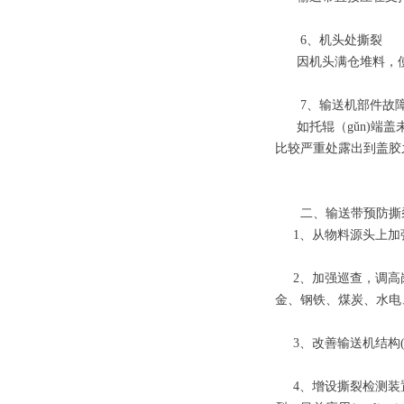
6、机头处撕裂
因机头满仓堆料，使
7、输送机部件故障
如托辊（gǔn)端盖未
比较严重处露出到盖胶
二、输送带预防撕
1、从物料源头上加强
2、加强巡查，调高岗
金、钢铁、煤炭、水电
3、改善输送机结构(S
4、增设撕裂检测装置