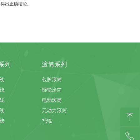
，得出正确结论。
系列
滚筒系列
线
包胶滚筒
线
链轮滚筒
线
电动滚筒
线
无动力滚筒
ꁸ
线
托辊
ꂅ
回到顶部