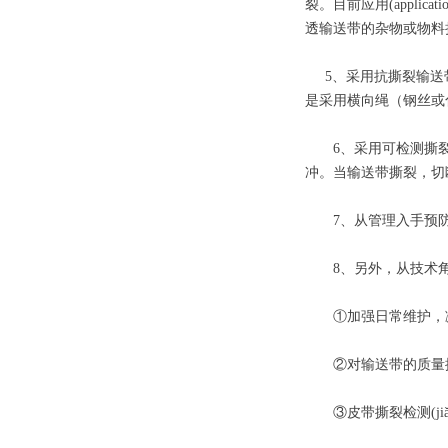
裂。目前应用(appl
透输送带的杂物或物料
5、采用抗撕裂输送带。
是采用横向绳（钢丝或
6、采用可检测撕裂的
冲。当输送带撕裂，切
7、从管理入手预防输送
8、另外，从技术角度
①加强日常维护，减少
②对输送带的质量提
③皮带撕裂检测(jiǎ