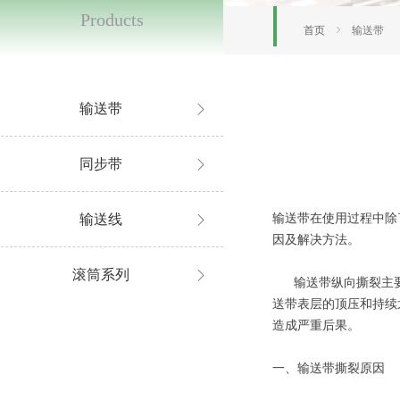
Products
首页
ꁇ
输送带
输送带
ꁕ
同步带
ꁕ
输送线
输送带在使用过程中除
ꁕ
因及解决方法。
滚筒系列
ꁕ
输送带纵向撕裂主要发
送带表层的顶压和持续
造成严重后果。
一、输送带撕裂原因