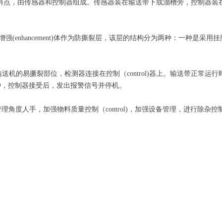
般设在落料点，由传感器和控制器组成。传感器装在输送带下或溜槽旁，控制
增强(enhancement)体作为防撕裂层，该层的结构分为两种：一种是采
的易撅裂部位，检测器连接在控制（control)器上。输送带正常运
冲，控制器接受后，发出报警信号并停机。
理角度人手，加强物料质量控制（control)，加强设备管理，进行除杂控