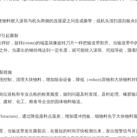
物料锲入滚筒与机头两侧的连接梁之问造成撕带；或机头清扫器刮板央
引起撕裂
焊好，旋转(rotate)的端盖就像旋转刀片一样把输送带割开。当输送带中
之外。当露出的钢丝绳达到一定长度，就可能绞入滚筒、托辊等处，随着
裂措施
控制，清理大块物料，增加除杂设备，降低（reduce)异物和大块物料
位巡检和专业点检的检查频度，做到问题及时发现、及时处理。橡胶输送
、建材、化工、粮食等企业的固体物料输送。
tructure)，通过降低落料点落差，增加缓冲挡板，细物料先于大块
，当输送带发生撕裂后，在最短的时间尽快检测出来，发出报警信号并且停机