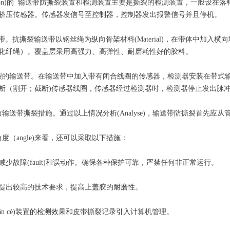
ication)的 输送带防撕裂装置和检测装置主要是撕裂的检测装置，一
挤压传感器。传感器发信号至控制器，控制器发出报警信号并且停机。
抗撕裂输送带以钢丝绳为纵向骨架材料(Material)，在带体中加入横向
化纤绳）。覆盖层采用高强力、高弹性、耐磨耗性好的胶料。
输送带。在输送带中加入带有闭合线圈的传感器，检测器安装在带式输送机
断（割开；截断)传感器线圈，传感器经过检测器时，检测器停止发出脉
带撕裂措施。通过以上情况分析(Analyse)，输送带防撕裂首先应从管
（angle)来看，还可以采取以下措施：
故障(fault)和误动作。确保各种保护可靠，严禁任何非正常运行。
出较高的技术要求，提高上盖胶的耐磨性。
n cè)装置的检测效果和皮带撕裂记录引入计算机管理。