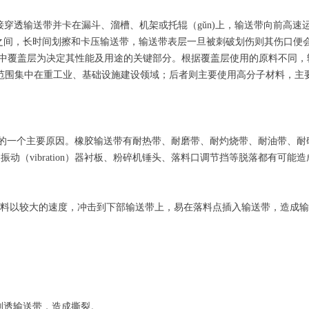
接穿透输送带并卡在漏斗、溜槽、机架或托辊（gǔn)上，输送带向前高速
之间，长时间划擦和卡压输送带，输送带表层一旦被刺破划伤则其伤口便
中覆盖层为决定其性能及用途的关键部分。根据覆盖层使用的原料不同，
用范围集中在重工业、基础设施建设领域；后者则主要使用高分子材料，主
造成撕裂的一个主要原因。橡胶输送带有耐热带、耐磨带、耐灼烧带、耐油带、
（vibration）器衬板、粉碎机锤头、落料口调节挡等脱落都有可能
成物料以较大的速度，冲击到下部输送带上，易在落料点插入输送带，造成
划透输送带，造成撕裂。