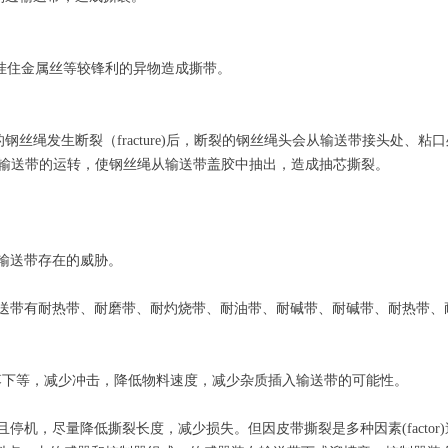
挂住金属丝等较锋利的异物造成撕带。
的钢丝绳发生断裂（fracture)后，断裂的钢丝绳头会从输送带接头处、粘
输送带的运转，使钢丝绳从输送带盖胶中抽出，造成抽芯撕裂。
对输送带存在的威胁。
带有耐热带、耐磨带、耐灼烧带、耐油带、耐碱带、耐碱带、耐热带、耐
物料落下等，减少冲击，降低物料速度，减少杂质插入输送带的可能性。
，尽量降低撕裂长度，减少损失。但因皮带撕裂是多种因素(factor