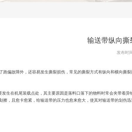
输送带纵向撕
发布时
了跑偏故障外，还容易发生撕裂损伤，常见的撕裂方式有纵向和横向撕裂
生在机尾装载点处，其主要原因是落料口落下的物料时常会夹带着异物
划擦，且愈卡愈紧，给输送带的压力也愈来愈大，使其对输送带的划伤迅