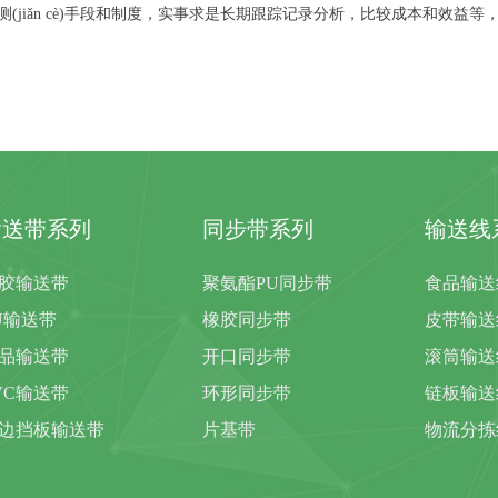
jiǎn cè)手段和制度，实事求是长期跟踪记录分析，比较成本和效益等
输送带系列
同步带系列
输送线
胶输送带
聚氨酯PU同步带
食品输送
U输送带
橡胶同步带
皮带输送
品输送带
开口同步带
滚筒输送
VC输送带
环形同步带
链板输送
边挡板输送带
片基带
物流分拣