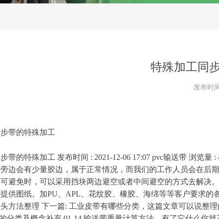
特殊加工同
发布时
同步带的特殊加工
同步带的特殊加
工
发布时
间
: 2021-12-06 17:07 pv
c
输送
带
浏览
量
:
板旁边会有少量胶边，属于正常情况，而我们的工作人员会在后
不可避免时，可以采用挡块两边避空或者中间避空的方式去解决
需提供图纸。
加
P
U
、
AP
L
、花纹胶、橡胶、海绵等等客户要求的
接头方法整
理
下一
篇
:
工业皮带有哪些分类，这篇文章可以说整理
的分类及概念补
充
01-14
输送带重量计算方法，有了它什么你就