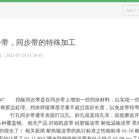
步带，同步带的特殊加工
间：
2022-07-24
11:50:47
 47
挡板同步带是在同步带上增加一些挡块材料，以实现一些
期将胶边处理。挡块焊接厚度尽量不超过齿距长度，以免皮带转
。 打孔同步带通常表面打沉孔、斜孔或直排孔等，齿面磨齿开
各种覆盖物
。
相关产
品
封箱机皮
带
硅胶输送
带
耐低温输送
带
黑
的很全了
！
相关新
闻
耐热输送带的执行标准之性能标
准
01-18
不怕计算
了
01-11 PV
C
哑光防静电输送带有什么特
点
01-08 pv
c
工