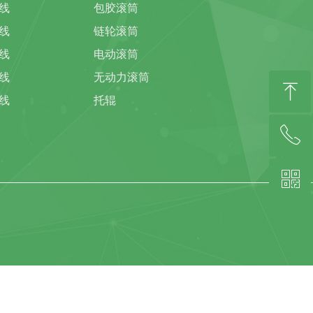
线
包胶滚筒
线
链轮滚筒
线
电动滚筒
线
无动力滚筒
ꁸ
线
托辊
ꂅ
回到顶部
ꀥ
139-2994-4066(林总)微信同号
扫描客服微信二维码咨询(陈小姐)