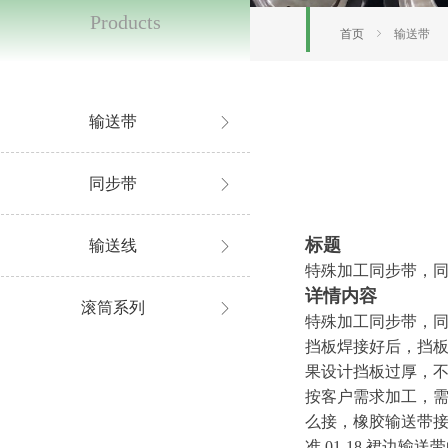
Products
首页
ꁇ
输送带
输送带
ꁕ
同步带
ꁕ
标题
输送线
ꁕ
特殊加工同步带，
详情内容
滚筒系列
ꁕ
特殊加工同步带，
挡板焊接好后，挡
果设计挡板过厚，
按客户需求加工，
么接，橡胶输送带
准
01-18
裙边输送带