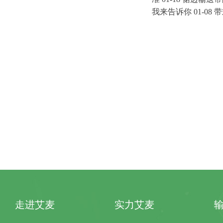
我来告诉
你
01-08
带
走进艾麦
实力艾麦