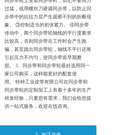
同步带轮上安装同步带
时，切记不要用力
过猛，或用螺丝刀硬撬同步带，以防止同
步带中的抗拉力层产生观察不到的折断现
象
。
③
控制适当的初张紧力
。
④
同步带
传动中，两个同步带轮轴线的平行度要求
比较高，否则同步带在工作时会产生跑
偏，甚至跳出同步带轮，轴线不平行还将
引起压力不均匀，使同步带齿早期磨
损
。
3
、同步带和同步带轮最好选用同一
家公司购买，这样能
更好的配套使
用
。
特种工业皮带有限公司在同步带和
同步带轮的定制加工上有着十多年的生产
研发经验，只要您有需求，我们会给您提
供一站式服务，欢迎在线咨询。
前一个：
无
ꄴ
电话咨询
ꂅ