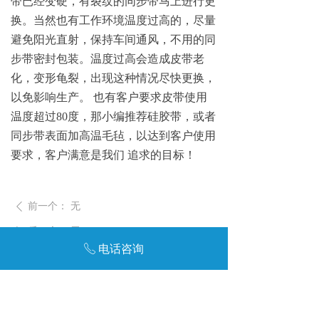
带已经变硬，有裂纹的同步带马上进行更
换。当然也有工作环境温度过高的，尽量
避免
阳光直射，保持车间通风，不用的同
步带密封包装。温度过高会造成皮带老
化，变形龟裂，出现这种情况尽快更换，
以免影响生产
。
也有客户要求皮带使用
温度超
过
8
0
度，那小编推荐硅胶带，或者
同步带表面加高温
毛毡，以达到客户使用
要求，客户满意是我
们
追求的目标！
前一个：
无
ꄴ
后一个：
无
ꄲ
电话咨询
ꂅ
友链:
达州废品回收
废金属回收公司
达州报废汽车回收
咨询电话：136-9066-5431
咨询电话：139-2994-4066