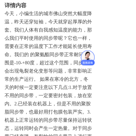
详情内容
今天，小编生活的城市佛山突然大幅度降
温，昨天还穿短袖，今天就穿起厚厚的外
套。我们人体有自我感知温度的能力，那
么我们平时使用的同步带呢？它也一样，
需要在正常的温度下工作才能延长使用寿
命。我们
的
的聚氨酯同步带正常耐问范
围
是
-10-+8
0
度，超过这个范围，同步带
会出现龟裂老化变形等问题，非常影响正
常的生产运行
。
如果在寒冷的北方，冬
天的时候一定要注意以下几
点
:1
.
对于放置
不用的同步带，一定要密封包装，放在室
内
。
2
.
已经装在机器上，但是不用的聚胺
脂同步带，也最好用打包膜包装严实
。
3
.
机器上正常运转的同步带尽量保持运转状
态，运转同时会产生一定热量。对于同步