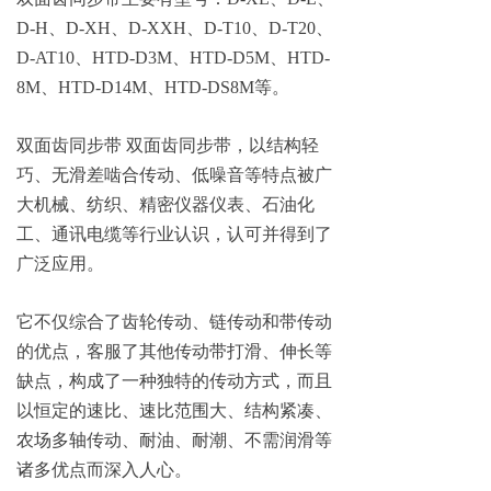
D-
H
、
D-X
H
、
D-XX
H
、
D-T1
0
、
D-T2
0
、
D-AT1
0
、
HTD-D3
M
、
HTD-D5
M
、
HTD-
8
M
、
HTD-D14
M
、
HTD-DS8
M
等
。
双面齿同步
带
双面齿同步带，以结构轻
巧、无滑差啮合传动、低噪音等特点被广
大机械、纺织、精密仪器仪表、石油化
工、通讯电缆等行业认识，认可并得到了
广泛应用
。
它不仅综合了齿轮传动、链传动和带传动
的优点，客服了其他传动带打滑、伸长等
缺点，构成了一种独特的传动方式，而且
以恒定的速比、速比范围大、结构紧凑、
农场多轴传动、耐油、耐潮、不需润滑等
诸多优点而深入人心
。