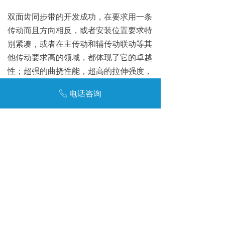
双面齿同步带的开发成功，在要求用一条
传动而且方向相反，或者安装位置要求
特
别紧凑，或者在主传动和辅传动联动等其
他传动要求高的领域，都体现了它的卓越
性；超强的曲挠性能，超高的拉伸强度，
精确的啮合，低信噪比等等
。
电话咨询
ꂅ
前一个：
无
ꄴ
后一个：
无
ꄲ
友链:
达州废品回收
废金属回收公司
达州报废汽车回收
咨询电话：136-9066-5431
咨询电话：139-2994-4066