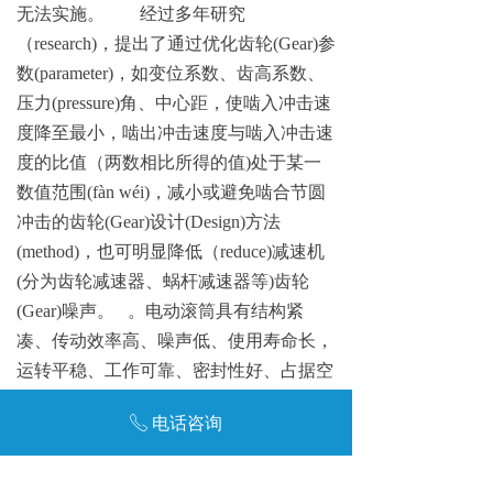
无法实施。 经过多年研究
（
research
)
，提出了通过优化齿
轮
(Gear
)
参
数
(parameter
)
，如变位系数、齿高系数、
压
力
(pressure
)
角、中心距，使啮入冲击速
度降至最小，啮出冲击速度与啮入冲击速
度的比值（两数相比所得的
值
)
处于某一
数值范
围
(fàn wéi
)
，减小或避免啮合节圆
冲击的齿
轮
(Gear
)
设
计
(
Des
ign
)
方
法
(method
)
，也可明显降低
（
reduce
)
减速
机
(
分为齿轮减速器、蜗杆减速器
等
)
齿
轮
(Gear
)
噪声
。
。电动滚筒具有结构紧
凑、传动效率高、噪声低、使用寿命长，
运转平稳、工作可靠、密封性好、占据空
间小、安装方便等诸多优点，并且适合在
电话咨询
ꂅ
各种恶劣环境条件下工作
。
上一
篇
:
电动
滚筒包胶的方式和特
点
下一
篇
:
电动滚筒
厂家的售后服务承诺让您放心