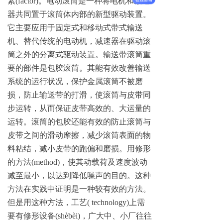
素
(factor
)
。电动滚筒是一种将电机和减速
器共同置于滚筒体内部的新型驱动装置。
它主要应用于固定式和移动式带式输送
机、替代传统的电动机，减速器在驱动滚
筒之外的分离式驱动装置。输送带滚筒重
要的部件是包胶滚筒。其能有效改善输送
系统的运行状况，保护金属滚筒不被磨
损，防止输送带的打滑，使滚筒与皮带同
步运转，从而保证皮带高效的、大运量的
运转。滚筒的包胶还能有效的防止滚筒与
皮带之间的滑动摩擦，减少滚筒表面的物
料粘结，减小皮带的跑偏和磨损。用修形
的方
法
(method
)
，使其
动载荷及速度波动
减至最小，以达到降低噪声的目的。这种
方法在实践中证明是一种较有效的方法。
但是用这种方法，工
艺
( technology
)
上需
要有修形设
备
(shèbèi
)
，广大中、小厂往往