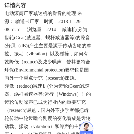
详情内容
电动滚筒厂家减速机的噪音的处
理
来
源
：
输送带厂
家
时间
：
2018-11-29
08:51:51
浏览量
：
2214
减速
机
(
分为
齿
轮
(Gear
)
减速器、蜗杆减速器
等
)
的噪
音
(
分贝
（
dB)
)
产生主要是源于传动齿轮的摩
擦、振动
（
vibratio
n
）以及碰撞，如何有
效降低
（
reduce
)
及减少噪声，使其更符合
环
保
(Environmental protection
)
要求也是国
内外一个重点研究
（
research
)
课题。
降低
（
reduce
)
减速
机
(
分为齿
轮
(Gear
)
减速
器、蜗杆减速器
等
)
运行
（
Window
s
）时的
齿轮传动噪声已成为行业内的重要研究
（
research
)
课题，国内外不少学者都把齿
轮传动中轮齿啮合刚度的变化看成是齿轮
动载、振动
（
vibratio
n
）和噪声的主要因