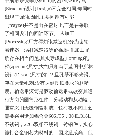
中润滑系统
等
)(syst
em
)
的密
封
(seal
)
结
构
(Structure
)
设
计
(Design
)
不完全相
同
,
却同时
出现了漏
油
,
因此主要问题有可能
（
maybe
)
并不是出在密封
上
,
而是在采取
了相同设计的回油环节
。
从加
工
(Processing
)
厂方得知该减速
机
(
分为齿轮
减速器、蜗杆减速器
等
)
的回油孔加
工
,
的
确存在相当问
题
,
其实际成
型
(Forming
)
孔
径
(aperture
)
尺
寸
,
大约只相当于蓝图中所标
设
计
(Design
)
尺寸
的
1 /2
,
且孔壁不够光
滑
,
存在大量毛
刺
,
没有达到图纸要求的粗糙
度。输送带滚筒是驱动输送带或改变其运
行方向的圆筒形
组件，分驱动和从动辊，
通常采用无缝钢管制成，也有视不同工艺
需要采用诸如铝合
金
6061T
5
，
304L/316
L
不锈钢
，
220
5
双相不锈钢，铸钢件，实心
锻打合金钢芯为材料的。因此造成高、低