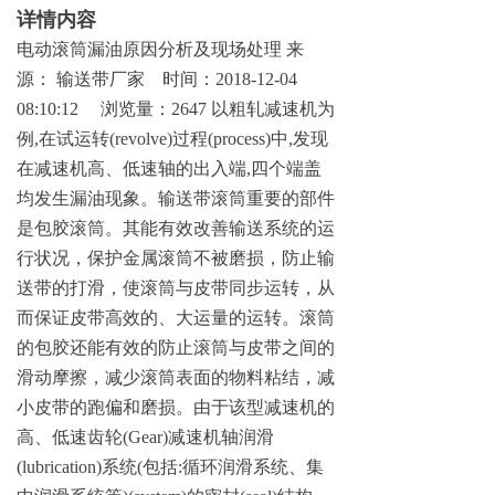
详情内容
电动滚筒漏油原因分析及现场处
理
来
源
：
输送带厂
家
时间
：
2018-12-04
08:10:12
浏览量
：
2647
以粗轧减速机为
例
,
在试运
转
(revolve
)
过
程
(process
)
中
,
发现
在减速机高、低速轴的出入
端
,
四个端盖
均发生漏油现象。输送带滚筒重要的部件
是包胶滚筒。其能有效改善输送系统的运
行状况，保护金属滚筒不被磨损，防止输
送带的打滑，使滚筒与皮带同步运转，从
而保证皮带高效的、大运量的运转。滚筒
的包胶还能有效的防止滚筒与皮带之间的
滑动摩擦，减少滚筒表面的物料粘结，减
小皮带的跑偏和磨损。由于该型减速机的
高、低速齿
轮
(Gear
)
减速机轴润
滑
(lubrication
)
系
统
(
包
括
:
循环润滑系统、集