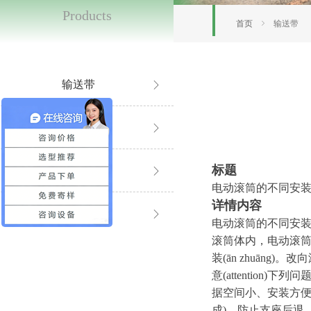
Products
首页
ꁇ
输送带
输送带
ꁕ
同步带
ꁕ
标题
输送线
ꁕ
电动滚筒的不同安
详情内容
滚筒系列
ꁕ
电动滚筒的不同安
滚筒体内，电动滚
装
(
ā
n zh
u
ā
ng
)
。改向
意
(attention
)
下列
据空间小、安装方
成
)
，防止支座后退