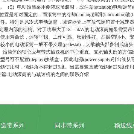
地。
（
5
）电动滚筒采用侧装或吊装时，应注
意
(attention
)
电动滚筒
位置是相对固定的，而滚筒中的冷
却
(cooling
)
润
滑
(lubrication
)
油
(
条件。特别是风冷式电动滚筒，减速器壳上有放气螺钉置于减速
处理内部的结构。对于功率大
于
1
8
．
5k
W
的电动滚筒如
果需要吊
、使用寿命长，运转平稳、工作可靠、密封性好、占据空间小、
比较小的电动滚筒一般不带支
座
(pedestal
)
，支承轴头部多制成偏头
）滚筒体的轴心应与
带式输送机的中心垂直。支承轴头部的方偏
些型号可不配
置
(deploy
)
接线盒，因此电
源
(power supply
)
引出线从
倾斜使用时，倾斜角不得超
过
5
度。当需要竖直或倾斜超
过
5
度使
一
篇
:
电动滚筒的与减速机的之间的联系介绍
输送带系列
同步带系列
输送线