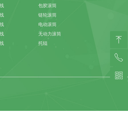
线
包胶滚筒
线
链轮滚筒
线
电动滚筒
线
无动力滚筒
ꁸ
线
托辊
ꂅ
回到顶部
ꀥ
139-2994-4066(林总)微信同号
扫描客服微信二维码咨询(陈小姐)