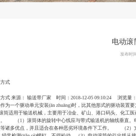
电动滚
发布时
装方式
装方
式
来源
：
输送带厂
家
时间
：
2018-12-05 09:10:24
浏览量
筒作为一个驱动单元安
装
(
ā
n
zh
u
ā
ng
)
时，比其他形式的驱动装置
滚筒适用于输送机械，主要用于冶金、矿山、港口码头、化工医
问题。
（
1
）滚筒体的旋转中心线应与带式输送机的轴线垂直。
便等诸多
优点，并且适合在各种恶劣环境条件下工作。
（
2
）
。经常检
测
(j
i
ǎ
n cè
)
螺钉，不得松动。
（
3
）电动滚筒的引出线从