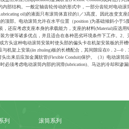
的内部结构。一般定轴齿轮传动的形式中，一部分齿轮对电动滚
Lubricating oil
)
的液面只有滚筒体直径
的
1
／
3
高度。因此改变支座
器的顶部。电动滚筒允许在水平位置
（
position
)
为基础倾斜小
于
5
装，还应考虑支座本身的承载能力，支座的材
料
(Material
)
应选用
安装方便等诸多优点，并且适合在各种恶劣环境条件下工作
。
2
、
或方头这种电动滚筒安装时使头部的偏头卡在机架安装板的开槽
应与机架上安
装
(
ā
n zh
u
ā
ng
)
板的长槽配合，其间隙应
在
0
．
2
—
0
．
弯头出来后应加金属软
管
(Flexible Conduit
)
保护。
（
3
）电动滚筒
用时必须考虑电动滚筒内部的润
滑
(lubrication
)
、马达的冷却和渗漏
系列
滚筒系列