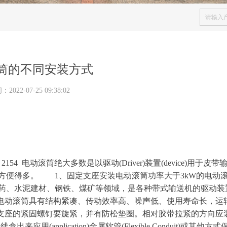
筒的不同安装方式
间：
2022-07-25
09:38:02
：
2154
电动滚筒绝大多数是以驱
动
(Driver
)
装
置
(device
)
用于皮带
要方便得多。
1
、固定支座安装电动滚筒功率大
于
3k
W
的电动
药、水泥建材、钢铁、煤矿等领域，是各种带式输送机的驱动装
电
动滚筒具有结构紧凑、传动效率高、噪声低、使用寿命长，运
支座的紧固螺钉要旋紧，并有防松垫圈。相对胶带拉紧的方向应
接线盒出来应
用
(application
)
金属软
管
(Flexible Conduit
)
或其他方式