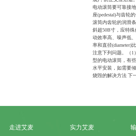
电动滚筒要可靠接
座
(pedestal
)
与齿轮的
滚筒内齿轮的润滑
斜
超
50
B
寸，应特殊
动效率高、噪声低
率和直
径
(diameter
)
注意下列问题。
（
1
型的电动滚筒，有
水平安装，如需要
烧毁的解决方
法
下
走进艾麦
实力艾麦