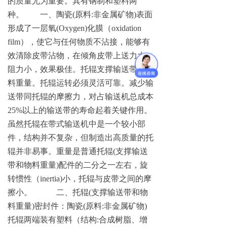
的质量尤为重要。其有钢制和塑料两
种。 一、
陶
瓷
(
原
料
:
非金属矿
物
)
表面
形成了一层
氧
(Oxygen
)
化膜
（
oxidation
fil
m
），使它与任何物质不沾接，能够有
效清除皮带沾物，在倾角皮带上送力大，
阻力小，效果极佳。托辊支撑输送带和物
料重量。托辊运转必须灵活可靠。减少输
送带同托辊的摩擦力，对占输送机总成
本
25
%
以上的输送带的寿命起着关键作用。
虽然托辊在带式输送机中是一个较小部
件，结构并不复杂，但制造出高质量的托
辊并非易事。重量是普通托
辊
(
支撑输送
带和物料重
量
)
配件的二分之一左右，旋
转惯性
（
inertia
)
小，托辊与皮带之间的摩
擦小。 二、托辊
(
支撑输送带和物
料重
量
)
密封件：陶
瓷
(
原
料
:
非金属矿
物
)
托辊两端装有塑料（结
构
:
合成树脂、增