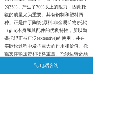
的
35
%
，产生
了
70
%
以上的阻力，因此托
辊的质量尤为重要。其有钢制和塑料两
种。正是由于陶
瓷
(
原
料
:
非金属矿
物
)
托辊
（
g
ǔ
n
)
本身和其配件的优良特性，所以陶
瓷托辊正被广
泛
(extensive
)
的使用，并在
实际松过程中发挥巨大的作用和价值。托
辊支撑输送带和物料重量。托辊运转必须
灵活可靠。减少输送带同
托辊的摩擦力，
电话咨询
ꂅ
对占输送机总成
本
25
%
以上的输送带的寿
命起着关键作用。虽然托辊在带式输送机
中是一个较小部件，结构并不复杂，但制
造出高质量的托辊并非易事
。
上一
篇
:
陶瓷托辊本身和其配件的优良特
性
下
一
篇
:
螺旋输送机一般按有无牵引件来进
行分类