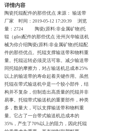
详情内容
陶瓷托辊配件的那些优
点
来源
：
输送带
厂
家
时间
：
2019-05-12 17:20:39
浏览
量
：
2724
陶
瓷
(
原
料
:
非金属矿
物
)
托
辊
（
g
ǔ
n
)
配件的那些优
点
沧州兴华输送机
械为你介绍陶
瓷
(
原
料
:
非金属矿
物
)
托辊配
件的那些优点。托辊支撑输送带和物料重
量。托辊运转必须灵活可靠。减少输送带
同托辊的摩擦力，对占输送机总成
本
25
%
以上的输送带的寿命起着关键作用。虽然
托辊在带式输送机中是一个较小部件，结
构并不复杂，但制造出高质量的托辊并非
易事。托辊带式输送机的重要部件，种类
多，数量大，可以支撑输送带和物料重
量。它占了一台带式输送机总成本
的
35
%
，产生
了
70
%
以上的阻力，因此托辊