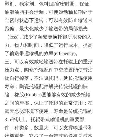
塑剂、稳定剂、色
料
)
迷宫密封圈，保证
油滑油脂不会泄漏，可使滚动轴长期处于
全密封状态下运转；可以有效防止输送带
跑偏，最大化减少了输送带的局部损失
（
loss
)
，减少了频繁更换托辊所浪费的人
力、物力和时间，降低了运行成本、提高
了输送带运输机的效
率
(efficiency
)
。
三、可以有效减轻输送带在托辊上的重形
压力点，陶瓷托辊配件中空装置能使带沾
物自行掉落，不沾吸托辊，延长托辊使用
寿命；陶瓷托辊配件解决传统托辊的缺
陷，橡胶
(Rubber
)
圈能够有效的减少托辊
之间的摩擦，保证了托辊的正常使用；在
露天恶劣环境下使用，寿命是传统托辊
的
3-
5
倍以上。托辊带式输送机的重要部
件，种类多，数量大，可以支撑输送带和
物料重量。它占了一台带式输送机总成本