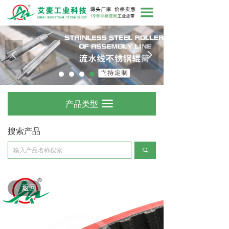
끀
넳
넲
产品类型
끀
搜索产品
끠
返回
ꁣ