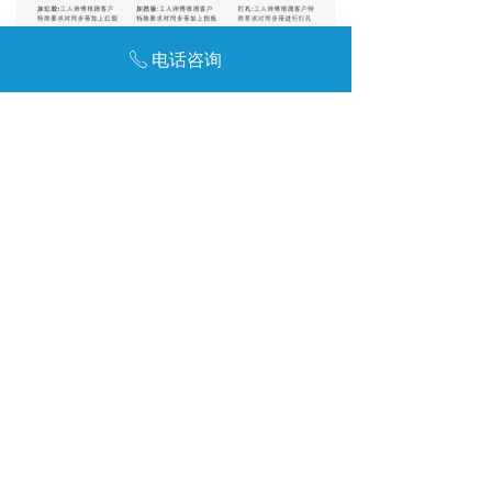
电话咨询
ꂅ
相关产品推荐
H单齿黑色橡胶同步带-无缝环形梯形齿传动带
真空拉膜带特殊橡胶同步带