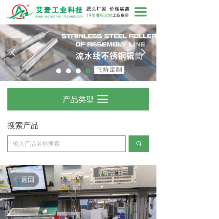
끀
넳
넲
产品类型
끀
搜索产品
끠
返回
ꁣ