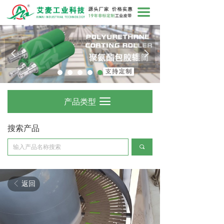
끀
넳
넲
产品类型
끀
搜索产品
끠
返回
ꁣ