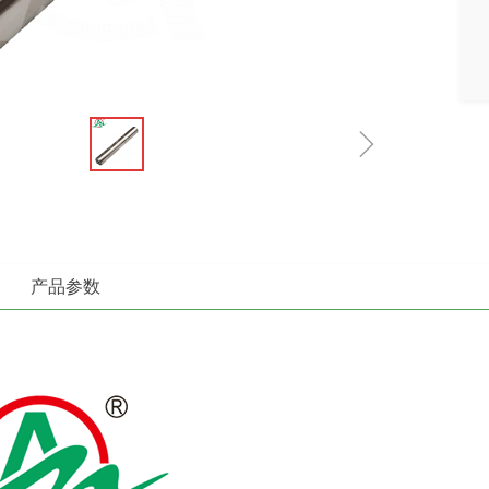
ꁇ
产品参数