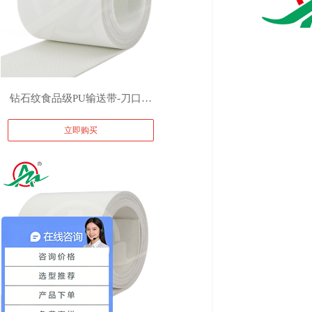
钻石纹食品级PU输送带-刀口机
立即购买
包装机械耐油耐切割皮带