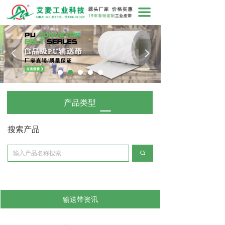
끀
넳
넲
产品类型
끀
搜索产品
끠
输送带资讯