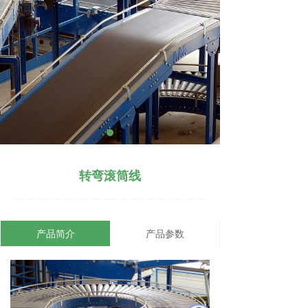
转弯滚筒线
产品简介
产品参数